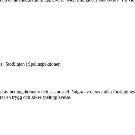
s
|
Stödlinjen
|
Spelinspektionen
 av bettingalternativ och casinospel. Några av deras unika försäljning
erar en trygg och säker spelupplevelse.