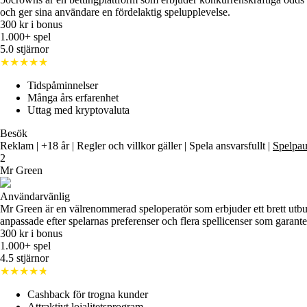
och ger sina användare en fördelaktig spelupplevelse.
300 kr i bonus
1.000+ spel
5.0 stjärnor
Tidspåminnelser
Många års erfarenhet
Uttag med kryptovaluta
Besök
Reklam | +18 år | Regler och villkor gäller | Spela ansvarsfullt |
Spelpau
2
Mr Green
Användarvänlig
Mr Green är en välrenommerad speloperatör som erbjuder ett brett utbud
anpassade efter spelarnas preferenser och flera spellicenser som garant
300 kr i bonus
1.000+ spel
4.5 stjärnor
Cashback för trogna kunder
Attraktivt lojalitetsprogram