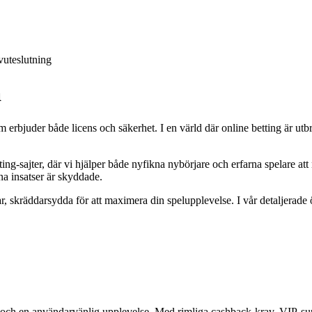
vuteslutning
a
 erbjuder både licens och säkerhet. I en värld där online betting är utb
sajter, där vi hjälper både nyfikna nybörjare och erfarna spelare att nav
ina insatser är skyddade.
, skräddarsydda för att maximera din spelupplevelse. I vår detaljerade 
 och en användarvänlig upplevelse. Med rimliga cashback-krav, VIP-sup