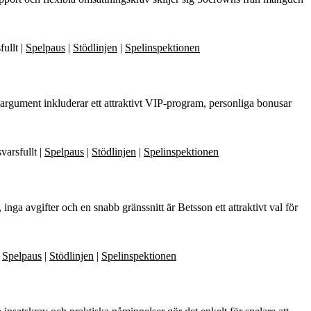
fullt |
Spelpaus
|
Stödlinjen
|
Spelinspektionen
sargument inkluderar ett attraktivt VIP-program, personliga bonusar
varsfullt |
Spelpaus
|
Stödlinjen
|
Spelinspektionen
nga avgifter och en snabb gränssnitt är Betsson ett attraktivt val för
|
Spelpaus
|
Stödlinjen
|
Spelinspektionen