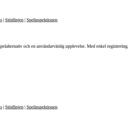
s
|
Stödlinjen
|
Spelinspektionen
pelalternativ och en användarvänlig upplevelse. Med enkel registrering, i
s
|
Stödlinjen
|
Spelinspektionen