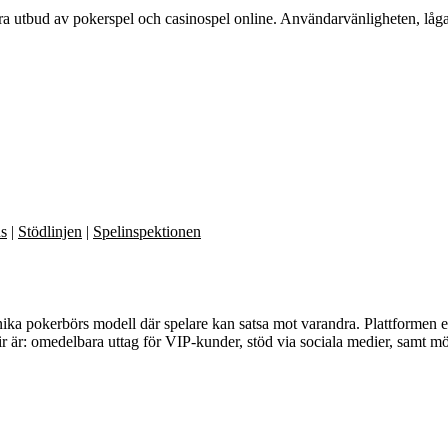
tora utbud av pokerspel och casinospel online. Användarvänligheten, låga
s
|
Stödlinjen
|
Spelinspektionen
unika pokerbörs modell där spelare kan satsa mot varandra. Plattformen e
r är: omedelbara uttag för VIP-kunder, stöd via sociala medier, samt mö