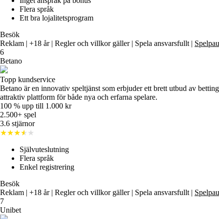
Inget anspråk på bonus
Flera språk
Ett bra lojalitetsprogram
Besök
Reklam | +18 år | Regler och villkor gäller | Spela ansvarsfullt |
Spelpau
6
Betano
Topp kundservice
Betano är en innovativ speltjänst som erbjuder ett brett utbud av bettin
attraktiv plattform för både nya och erfarna spelare.
100 % upp till 1.000 kr
2.500+ spel
3.6 stjärnor
Självuteslutning
Flera språk
Enkel registrering
Besök
Reklam | +18 år | Regler och villkor gäller | Spela ansvarsfullt |
Spelpau
7
Unibet