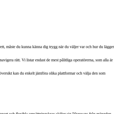
rett, måste du kunna känna dig trygg när du väljer var och hur du lägger
igera rätt. Vi listar endast de mest pålitliga operatörerna, som alla är
översikt kan du enkelt jämföra olika plattformar och välja den som
port och flexibla omsättningskrav skiljer sig 50crowns från mängden