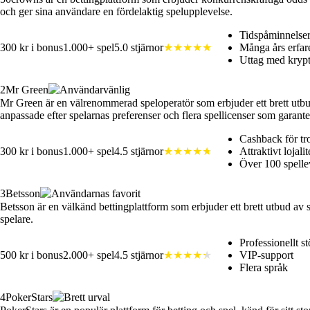
och ger sina användare en fördelaktig spelupplevelse.
Tidspåminnelse
300 kr i bonus
1.000+ spel
5.0 stjärnor
Många års erfar
Uttag med krypt
2
Mr Green
Användarvänlig
Mr Green är en välrenommerad speloperatör som erbjuder ett brett utbud
anpassade efter spelarnas preferenser och flera spellicenser som garant
Cashback för tr
300 kr i bonus
1.000+ spel
4.5 stjärnor
Attraktivt lojal
Över 100 spelle
3
Betsson
Användarnas favorit
Betsson är en välkänd bettingplattform som erbjuder ett brett utbud av s
spelare.
Professionellt s
500 kr i bonus
2.000+ spel
4.5 stjärnor
VIP-support
Flera språk
4
PokerStars
Brett urval