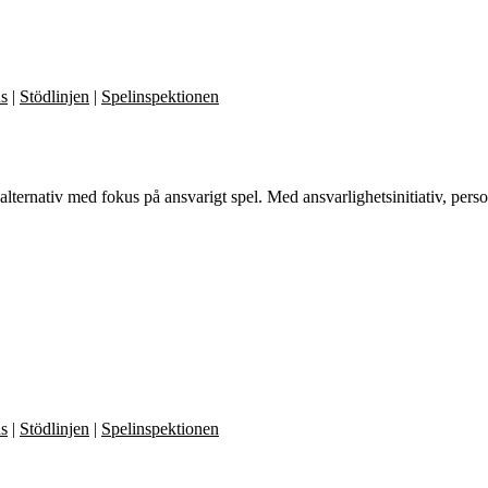
s
|
Stödlinjen
|
Spelinspektionen
galternativ med fokus på ansvarigt spel. Med ansvarlighetsinitiativ, per
s
|
Stödlinjen
|
Spelinspektionen