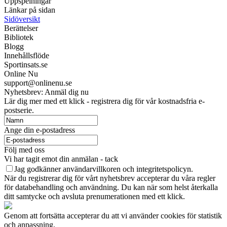
Uppspelningar
Länkar på sidan
Sidöversikt
Berättelser
Bibliotek
Blogg
Innehållsflöde
Sportinsats.se
Online Nu
support@onlinenu.se
Nyhetsbrev: Anmäl dig nu
Lär dig mer med ett klick - registrera dig för vår kostnadsfria e-
postserie.
Ange din e-postadress
Följ med oss
Vi har tagit emot din anmälan - tack
Jag godkänner användarvillkoren och integritetspolicyn.
När du registrerar dig för vårt nyhetsbrev accepterar du våra regler
för databehandling och användning. Du kan när som helst återkalla
ditt samtycke och avsluta prenumerationen med ett klick.
Genom att fortsätta accepterar du att vi använder cookies för statistik
och anpassning.