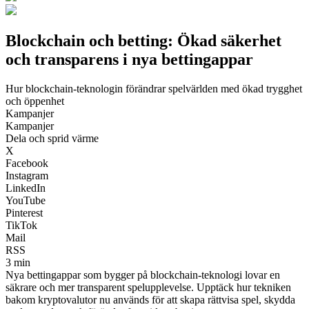
Blockchain och betting: Ökad säkerhet
och transparens i nya bettingappar
Hur blockchain-teknologin förändrar spelvärlden med ökad trygghet
och öppenhet
Kampanjer
Kampanjer
Dela och sprid värme
X
Facebook
Instagram
LinkedIn
YouTube
Pinterest
TikTok
Mail
RSS
3 min
Nya bettingappar som bygger på blockchain-teknologi lovar en
säkrare och mer transparent spelupplevelse. Upptäck hur tekniken
bakom kryptovalutor nu används för att skapa rättvisa spel, skydda