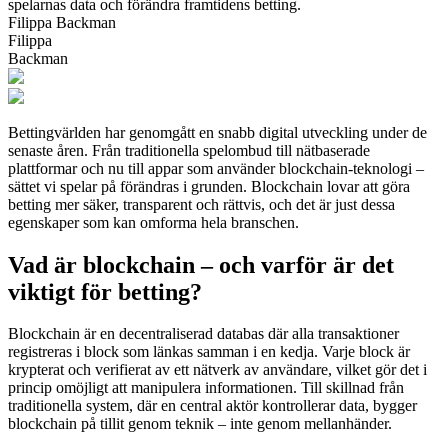
spelarnas data och förändra framtidens betting.
Filippa Backman
Filippa
Backman
Bettingvärlden har genomgått en snabb digital utveckling under de
senaste åren. Från traditionella spelombud till nätbaserade
plattformar och nu till appar som använder blockchain-teknologi –
sättet vi spelar på förändras i grunden. Blockchain lovar att göra
betting mer säker, transparent och rättvis, och det är just dessa
egenskaper som kan omforma hela branschen.
Vad är blockchain – och varför är det
viktigt för betting?
Blockchain är en decentraliserad databas där alla transaktioner
registreras i block som länkas samman i en kedja. Varje block är
krypterat och verifierat av ett nätverk av användare, vilket gör det i
princip omöjligt att manipulera informationen. Till skillnad från
traditionella system, där en central aktör kontrollerar data, bygger
blockchain på tillit genom teknik – inte genom mellanhänder.