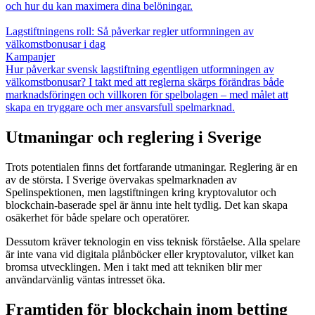
och hur du kan maximera dina belöningar.
Lagstiftningens roll: Så påverkar regler utformningen av
välkomstbonusar i dag
Kampanjer
Hur påverkar svensk lagstiftning egentligen utformningen av
välkomstbonusar? I takt med att reglerna skärps förändras både
marknadsföringen och villkoren för spelbolagen – med målet att
skapa en tryggare och mer ansvarsfull spelmarknad.
Utmaningar och reglering i Sverige
Trots potentialen finns det fortfarande utmaningar. Reglering är en
av de största. I Sverige övervakas spelmarknaden av
Spelinspektionen, men lagstiftningen kring kryptovalutor och
blockchain-baserade spel är ännu inte helt tydlig. Det kan skapa
osäkerhet för både spelare och operatörer.
Dessutom kräver teknologin en viss teknisk förståelse. Alla spelare
är inte vana vid digitala plånböcker eller kryptovalutor, vilket kan
bromsa utvecklingen. Men i takt med att tekniken blir mer
användarvänlig väntas intresset öka.
Framtiden för blockchain inom betting