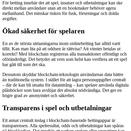
För betting innebär det att spel, insatser och utbetalningar kan ske
direkt mellan användare utan att en bookmaker behöver agera
mellanhand. Det minskar risken för fusk, förseningar och dolda
avgifter.
Ökad säkerhet för spelaren
En av de största utmaningarna inom onlinebetting har alltid varit
tillit. Kan man lita på att oddsen är rättvisa? Att vinster betalas ut
korrekt? Med blockchain registreras alla transaktioner offentligt och
oföränderligt. Det betyder att vem som helst kan verifiera att ett spel
har gått till som det ska.
Dessutom skyddar blockchain-teknologin användarnas data bättre
än traditionella system. I stället för att lagra personuppgifter centralt
– där de kan bli utsatta för dataintrång – kan spelare använda digitala
plånböcker som bara avslöjar det absolut nödvändiga. Det ger en
högre grad av anonymitet och säkerhet.
Transparens i spel och utbetalningar
Ett annat centralt inslag i blockchain-baserade bettingappar är
transparensen. Alla spelresultat, odds och utbetalningar kan spåras
på blockkedjan. Det innebär att varken spelare eller operatörer kan