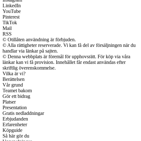
LinkedIn
YouTube
Pinterest
TikTok
Mail
RSS
© Otillåten användning är förbjuden.
© Alla rättigheter reserverade. Vi kan få del av försäljningen när du
handlar via länkar på sajten.
© Denna webbplats är föremål för upphovsrätt. För köp via våra
länkar kan vi få provision. Innehållet får endast användas efter
skriftlig överenskommelse.
Vilka är vi?
Berättelsen
Vår grund
Teamet bakom
Gör ett bidrag
Platser
Presentation
Gratis nedladdningar
Erbjudanden
Erfarenheter
Köpguide
Så här gör du