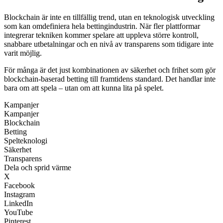
Blockchain är inte en tillfällig trend, utan en teknologisk utveckling
som kan omdefiniera hela bettingindustrin. När fler plattformar
integrerar tekniken kommer spelare att uppleva större kontroll,
snabbare utbetalningar och en nivå av transparens som tidigare inte
varit möjlig.
För många är det just kombinationen av säkerhet och frihet som gör
blockchain-baserad betting till framtidens standard. Det handlar inte
bara om att spela – utan om att kunna lita på spelet.
Kampanjer
Kampanjer
Blockchain
Betting
Spelteknologi
Säkerhet
Transparens
Dela och sprid värme
X
Facebook
Instagram
LinkedIn
YouTube
Pinterest