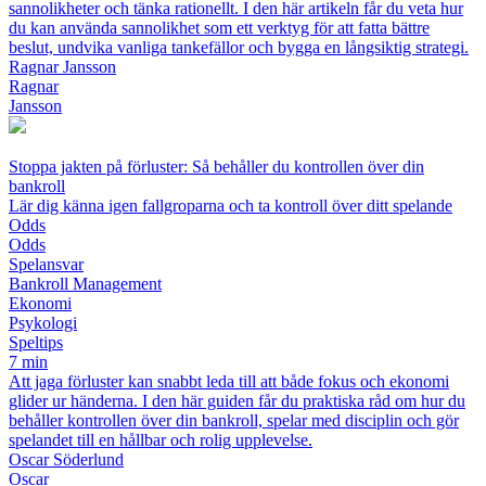
sannolikheter och tänka rationellt. I den här artikeln får du veta hur
du kan använda sannolikhet som ett verktyg för att fatta bättre
beslut, undvika vanliga tankefällor och bygga en långsiktig strategi.
Ragnar Jansson
Ragnar
Jansson
Stoppa jakten på förluster: Så behåller du kontrollen över din
bankroll
Lär dig känna igen fallgroparna och ta kontroll över ditt spelande
Odds
Odds
Spelansvar
Bankroll Management
Ekonomi
Psykologi
Speltips
7 min
Att jaga förluster kan snabbt leda till att både fokus och ekonomi
glider ur händerna. I den här guiden får du praktiska råd om hur du
behåller kontrollen över din bankroll, spelar med disciplin och gör
spelandet till en hållbar och rolig upplevelse.
Oscar Söderlund
Oscar