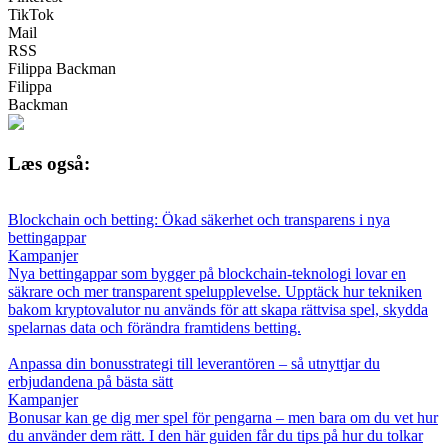
TikTok
Mail
RSS
Filippa Backman
Filippa
Backman
Læs også:
Blockchain och betting: Ökad säkerhet och transparens i nya
bettingappar
Kampanjer
Nya bettingappar som bygger på blockchain-teknologi lovar en
säkrare och mer transparent spelupplevelse. Upptäck hur tekniken
bakom kryptovalutor nu används för att skapa rättvisa spel, skydda
spelarnas data och förändra framtidens betting.
Anpassa din bonusstrategi till leverantören – så utnyttjar du
erbjudandena på bästa sätt
Kampanjer
Bonusar kan ge dig mer spel för pengarna – men bara om du vet hur
du använder dem rätt. I den här guiden får du tips på hur du tolkar