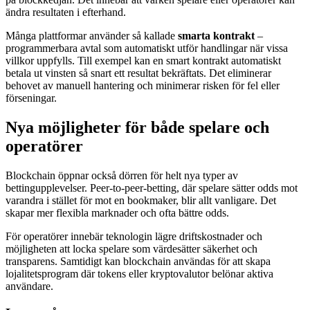
ändra resultaten i efterhand.
Många plattformar använder så kallade
smarta kontrakt
–
programmerbara avtal som automatiskt utför handlingar när vissa
villkor uppfylls. Till exempel kan en smart kontrakt automatiskt
betala ut vinsten så snart ett resultat bekräftats. Det eliminerar
behovet av manuell hantering och minimerar risken för fel eller
förseningar.
Nya möjligheter för både spelare och
operatörer
Blockchain öppnar också dörren för helt nya typer av
bettingupplevelser. Peer-to-peer-betting, där spelare sätter odds mot
varandra i stället för mot en bookmaker, blir allt vanligare. Det
skapar mer flexibla marknader och ofta bättre odds.
För operatörer innebär teknologin lägre driftskostnader och
möjligheten att locka spelare som värdesätter säkerhet och
transparens. Samtidigt kan blockchain användas för att skapa
lojalitetsprogram där tokens eller kryptovalutor belönar aktiva
användare.