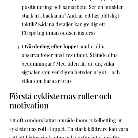
positionering och samarbete. Ser en outsider
stark ut i backarna? Ändrar ett lag plötsligt
taktik? Sådana detaljer kan ge dig ett
försprång innan oddsen justeras.
Utvärdering efter loppet
Jämför dina
observationer med resultatet. Stämde dina
bedömningar? Med tiden lär du dig vilka
signaler som verkligen betyder något – och
vilka som bara är brus.
Förstå cyklisternas roller och
motivation
Ett ofta underskattat område inom cykelbetting är
cyklisternas
roll
i loppet. En stark klättrare kan vara
satt att hjälpa sin kapten och därför inte köra för