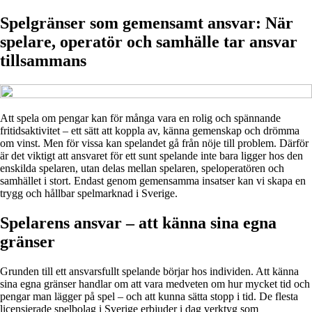
Spelgränser som gemensamt ansvar: När
spelare, operatör och samhälle tar ansvar
tillsammans
Att spela om pengar kan för många vara en rolig och spännande
fritidsaktivitet – ett sätt att koppla av, känna gemenskap och drömma
om vinst. Men för vissa kan spelandet gå från nöje till problem. Därför
är det viktigt att ansvaret för ett sunt spelande inte bara ligger hos den
enskilda spelaren, utan delas mellan spelaren, speloperatören och
samhället i stort. Endast genom gemensamma insatser kan vi skapa en
trygg och hållbar spelmarknad i Sverige.
Spelarens ansvar – att känna sina egna
gränser
Grunden till ett ansvarsfullt spelande börjar hos individen. Att känna
sina egna gränser handlar om att vara medveten om hur mycket tid och
pengar man lägger på spel – och att kunna sätta stopp i tid. De flesta
licensierade spelbolag i Sverige erbjuder i dag verktyg som