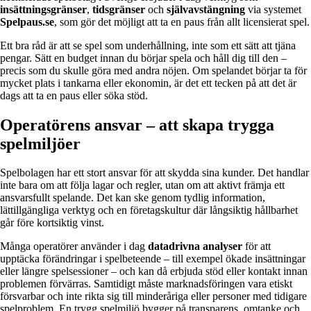
insättningsgränser
,
tidsgränser
och
självavstängning
via systemet
Spelpaus.se
, som gör det möjligt att ta en paus från allt licensierat spel.
Ett bra råd är att se spel som underhållning, inte som ett sätt att tjäna
pengar. Sätt en budget innan du börjar spela och håll dig till den –
precis som du skulle göra med andra nöjen. Om spelandet börjar ta för
mycket plats i tankarna eller ekonomin, är det ett tecken på att det är
dags att ta en paus eller söka stöd.
Operatörens ansvar – att skapa trygga
spelmiljöer
Spelbolagen har ett stort ansvar för att skydda sina kunder. Det handlar
inte bara om att följa lagar och regler, utan om att aktivt främja ett
ansvarsfullt spelande. Det kan ske genom tydlig information,
lättillgängliga verktyg och en företagskultur där långsiktig hållbarhet
går före kortsiktig vinst.
Många operatörer använder i dag
datadrivna analyser
för att
upptäcka förändringar i spelbeteende – till exempel ökade insättningar
eller längre spelsessioner – och kan då erbjuda stöd eller kontakt innan
problemen förvärras. Samtidigt måste marknadsföringen vara etiskt
försvarbar och inte rikta sig till minderåriga eller personer med tidigare
spelproblem. En trygg spelmiljö bygger på transparens, omtanke och