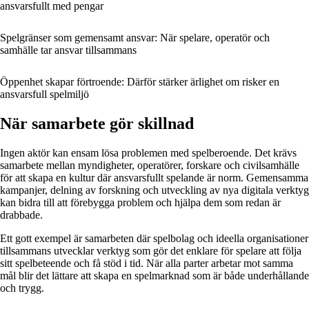
ansvarsfullt med pengar
Spelgränser som gemensamt ansvar: När spelare, operatör och
samhälle tar ansvar tillsammans
Öppenhet skapar förtroende: Därför stärker ärlighet om risker en
ansvarsfull spelmiljö
När samarbete gör skillnad
Ingen aktör kan ensam lösa problemen med spelberoende. Det krävs
samarbete mellan myndigheter, operatörer, forskare och civilsamhälle
för att skapa en kultur där ansvarsfullt spelande är norm. Gemensamma
kampanjer, delning av forskning och utveckling av nya digitala verktyg
kan bidra till att förebygga problem och hjälpa dem som redan är
drabbade.
Ett gott exempel är samarbeten där spelbolag och ideella organisationer
tillsammans utvecklar verktyg som gör det enklare för spelare att följa
sitt spelbeteende och få stöd i tid. När alla parter arbetar mot samma
mål blir det lättare att skapa en spelmarknad som är både underhållande
och trygg.