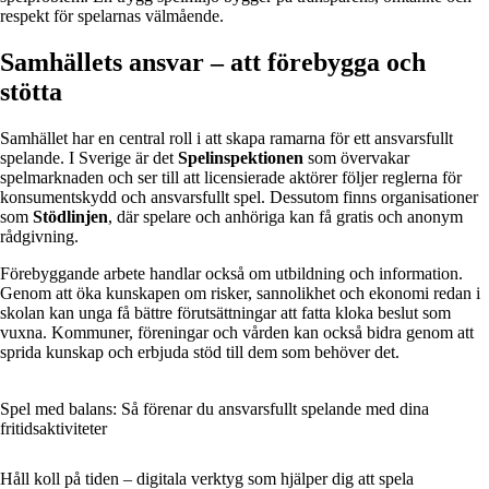
respekt för spelarnas välmående.
Samhällets ansvar – att förebygga och
stötta
Samhället har en central roll i att skapa ramarna för ett ansvarsfullt
spelande. I Sverige är det
Spelinspektionen
som övervakar
spelmarknaden och ser till att licensierade aktörer följer reglerna för
konsumentskydd och ansvarsfullt spel. Dessutom finns organisationer
som
Stödlinjen
, där spelare och anhöriga kan få gratis och anonym
rådgivning.
Förebyggande arbete handlar också om utbildning och information.
Genom att öka kunskapen om risker, sannolikhet och ekonomi redan i
skolan kan unga få bättre förutsättningar att fatta kloka beslut som
vuxna. Kommuner, föreningar och vården kan också bidra genom att
sprida kunskap och erbjuda stöd till dem som behöver det.
Spel med balans: Så förenar du ansvarsfullt spelande med dina
fritidsaktiviteter
Håll koll på tiden – digitala verktyg som hjälper dig att spela