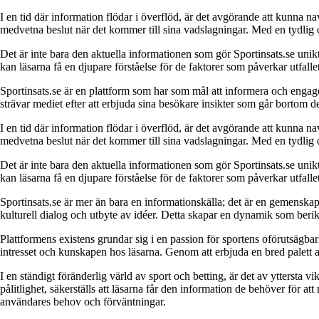
I en tid där information flödar i överflöd, är det avgörande att kunna na
medvetna beslut när det kommer till sina vadslagningar. Med en tydlig o
Det är inte bara den aktuella informationen som gör Sportinsats.se unik
kan läsarna få en djupare förståelse för de faktorer som påverkar utfall
Sportinsats.se är en plattform som har som mål att informera och engag
strävar mediet efter att erbjuda sina besökare insikter som går bortom 
I en tid där information flödar i överflöd, är det avgörande att kunna na
medvetna beslut när det kommer till sina vadslagningar. Med en tydlig o
Det är inte bara den aktuella informationen som gör Sportinsats.se unik
kan läsarna få en djupare förståelse för de faktorer som påverkar utfall
Sportinsats.se är mer än bara en informationskälla; det är en gemenskap
kulturell dialog och utbyte av idéer. Detta skapar en dynamik som beri
Plattformens existens grundar sig i en passion för sportens oförutsägbarh
intresset och kunskapen hos läsarna. Genom att erbjuda en bred palett av
I en ständigt föränderlig värld av sport och betting, är det av yttersta v
pålitlighet, säkerställs att läsarna får den information de behöver för a
användares behov och förväntningar.