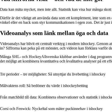
Data kan mäta mycket, men inte allt. Statistik kan visa hur många skott 
Därför är det viktigt att använda data som ett komplement, inte som en e
vinkel eller en back som styr kommunikationen i egen zon. Det är just 
Videoanalys som länk mellan öga och data
Videoanalys har blivit ett centralt verktyg i modern ishockey. Genom att
in? Siffrorna kan peka på ett mönster, och videon kan förklara varför de
Många SHL- och HockeyAllsvenska klubbar använder i dag programvara som
det möjligt att kombinera kvantitativa och kvalitativa analyser på ett effe
Tre perioder – tre möjligheter: Så utnyttjar du livebetting i ishockey
Målvaktens roll: Så bedömer du värde i ishockeybetting
Från matchbild till data: Kombinera observationer och statistik i ishoc
Corsi och Fenwick: Nyckeltal som mäter puckinnehav i ishockey