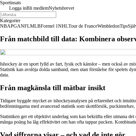
Sportinsats
Logga in
Bli medlem
Nyhetsbrevet
Kategorier
NBA
PGA
NFL
MLB
Formel 1
NHL
Tour de France
Wimbledon
Tips
Själ
Från matchbild till data: Kombinera observa
Ishockey är en sport fylld av fart, fysik och känslor – men också av mön
Statistik kan avslöja dolda samband, men utan förståelse för spelets dy
data.
Från magkänsla till mätbar insikt
Tidigare byggde mycket av ishockeyanalysen på erfarenhet och intuition
bedömningarna med avancerad statistik som skottförsök, puckinnehav, 
Statistiken ger ett objektivt underlag som kan bekräfta eller utmana de
många poäng ha låg effektivitet om han ofta tappar pucken. Kombinati
Vad siffrorna visar – och vad de inte gör