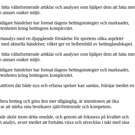
n hitta välinformerade artiklar och analyser som hjälper dem att fatta mer
n annars osäker miljö.
tidigare händelser har format dagens bettingstrategier och marknader,
vetenheten kring bettingens komplexitet.
rtanalys med en djupgående förståelse för sportens olika aspekter
med aktuella händelser, vilket ger en helhetsbild av bettinglandskapet.
n hitta välinformerade artiklar och analyser som hjälper dem att fatta mer
n annars osäker miljö.
tidigare händelser har format dagens bettingstrategier och marknader,
vetenheten kring bettingens komplexitet.
plattform där både nya och erfarna spelare kan samlas, främjar mediet en
iera betting och göra den mer tillgänglig, är intentionen att öka
s.se att stärka sina besökares självförtroende och kompetens.
 ledande aktör inom detta område, och genom att fokusera på kvalitet och
h analys, avser mediet att fortsätta växa och utvecklas i takt med sina