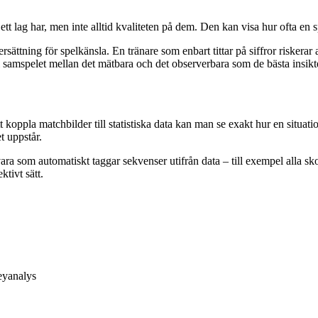
ett lag har, men inte alltid kvaliteten på dem. Den kan visa hur ofta en 
rsättning för spelkänsla. En tränare som enbart tittar på siffror riskera
i samspelet mellan det mätbara och det observerbara som de bästa insikt
 koppla matchbilder till statistiska data kan man se exakt hur en situat
t uppstår.
 automatiskt taggar sekvenser utifrån data – till exempel alla skott f
ktivt sätt.
keyanalys