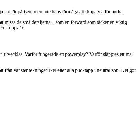
spelare är på isen, men inte hans förmåga att skapa yta för andra.
r att missa de små detaljerna – som en forward som täcker en viktig
erna uppstår.
ion utvecklas. Varför fungerade ett powerplay? Varför släpptes ett mål
rån vänster tekningscirkel eller alla pucktapp i neutral zon. Det gör