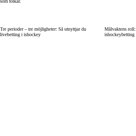
som tolkar.
Tre perioder – tre möjligheter: Så utnyttjar du
Målvaktens roll:
livebetting i ishockey
ishockeybetting