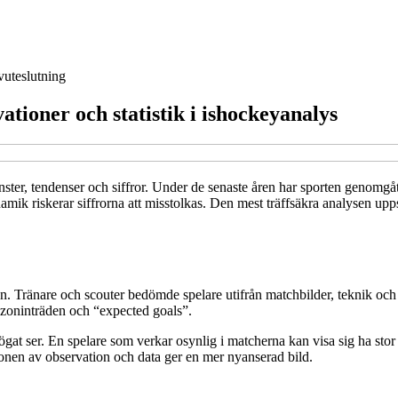
vuteslutning
tioner och statistik i ishockeyanalys
ster, tendenser och siffror. Under de senaste åren har sporten genomgått 
namik riskerar siffrorna att misstolkas. Den mest träffsäkra analysen u
. Tränare och scouter bedömde spelare utifrån matchbilder, teknik och 
zoninträden och “expected goals”.
t ögat ser. En spelare som verkar osynlig i matcherna kan visa sig ha st
onen av observation och data ger en mer nyanserad bild.