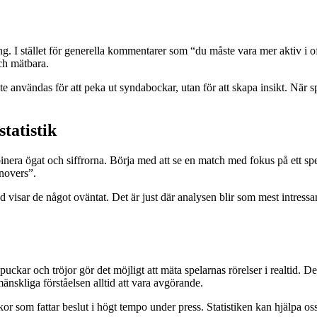
g. I stället för generella kommentarer som “du måste vara mer aktiv i of
ch mätbara.
inte användas för att peka ut syndabockar, utan för att skapa insikt. När s
tatistik
era ögat och siffrorna. Börja med att se en match med fokus på ett spec
rnovers”.
 visar de något oväntat. Det är just där analysen blir som mest intressant
uckar och tröjor gör det möjligt att mäta spelarnas rörelser i realtid. 
nskliga förståelsen alltid att vara avgörande.
r som fattar beslut i högt tempo under press. Statistiken kan hjälpa oss 