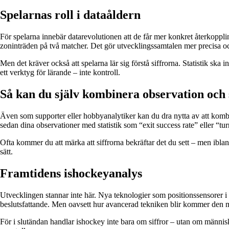
Spelarnas roll i dataåldern
För spelarna innebär datarevolutionen att de får mer konkret återkopplin
zoninträden på två matcher. Det gör utvecklingssamtalen mer precisa o
Men det kräver också att spelarna lär sig förstå siffrorna. Statistik ska 
ett verktyg för lärande – inte kontroll.
Så kan du själv kombinera observation och s
Även som supporter eller hobbyanalytiker kan du dra nytta av att kombin
sedan dina observationer med statistik som “exit success rate” eller “tu
Ofta kommer du att märka att siffrorna bekräftar det du sett – men ibland
sätt.
Framtidens ishockeyanalys
Utvecklingen stannar inte här. Nya teknologier som positionssensorer i p
beslutsfattande. Men oavsett hur avancerad tekniken blir kommer den mä
För i slutändan handlar ishockey inte bara om siffror – utan om människo