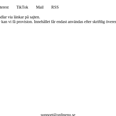
terest
TikTok
Mail
RSS
dlar via länkar på sajten.
kan vi få provision. Innehållet får endast användas efter skriftlig öve
support@onlinenu.se