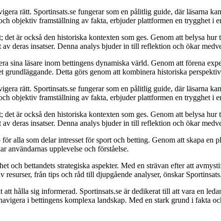
vigera rätt. Sportinsats.se fungerar som en pålitlig guide, där läsarna ka
ch objektiv framställning av fakta, erbjuder plattformen en trygghet i e
t; det är också den historiska kontexten som ges. Genom att belysa hur 
et av deras insatser. Denna analys bjuder in till reflektion och ökar med
era sina läsare inom bettingens dynamiska värld. Genom att förena expe
det grundläggande. Detta görs genom att kombinera historiska perspektiv 
vigera rätt. Sportinsats.se fungerar som en pålitlig guide, där läsarna ka
ch objektiv framställning av fakta, erbjuder plattformen en trygghet i e
t; det är också den historiska kontexten som ges. Genom att belysa hur 
et av deras insatser. Denna analys bjuder in till reflektion och ökar med
 för alla som delar intresset för sport och betting. Genom att skapa en 
kar användarnas upplevelse och förståelse.
et och bettandets strategiska aspekter. Med en strävan efter att avmystif
 resurser, från tips och råd till djupgående analyser, önskar Sportinsat
ikt att hålla sig informerad. Sportinsats.se är dedikerat till att vara en
tt navigera i bettingens komplexa landskap. Med en stark grund i fakta oc