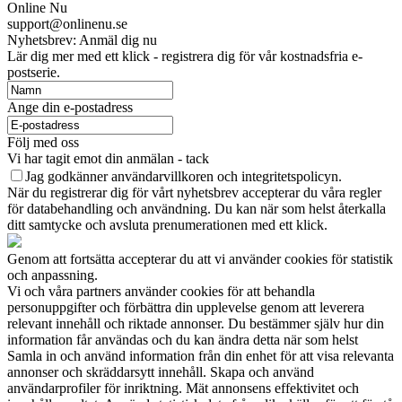
Online Nu
support@onlinenu.se
Nyhetsbrev: Anmäl dig nu
Lär dig mer med ett klick - registrera dig för vår kostnadsfria e-
postserie.
Ange din e-postadress
Följ med oss
Vi har tagit emot din anmälan - tack
Jag godkänner användarvillkoren och integritetspolicyn.
När du registrerar dig för vårt nyhetsbrev accepterar du våra regler
för databehandling och användning. Du kan när som helst återkalla
ditt samtycke och avsluta prenumerationen med ett klick.
Genom att fortsätta accepterar du att vi använder cookies för statistik
och anpassning.
Vi och våra partners använder cookies för att behandla
personuppgifter och förbättra din upplevelse genom att leverera
relevant innehåll och riktade annonser. Du bestämmer själv hur din
information får användas och du kan ändra detta när som helst
Samla in och använd information från din enhet för att visa relevanta
annonser och skräddarsytt innehåll. Skapa och använd
användarprofiler för inriktning. Mät annonsens effektivitet och