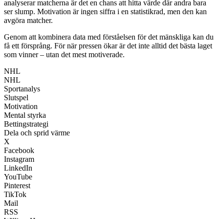
analyserar matcherna är det en chans att hitta värde där andra bara
ser slump. Motivation är ingen siffra i en statistikrad, men den kan
avgöra matcher.
Genom att kombinera data med förståelsen för det mänskliga kan du
få ett försprång. För när pressen ökar är det inte alltid det bästa laget
som vinner – utan det mest motiverade.
NHL
NHL
Sportanalys
Slutspel
Motivation
Mental styrka
Bettingstrategi
Dela och sprid värme
X
Facebook
Instagram
LinkedIn
YouTube
Pinterest
TikTok
Mail
RSS