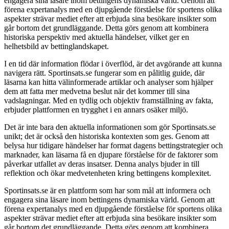
engagera sina läsare inom bettingens dynamiska värld. Genom att
förena expertanalys med en djupgående förståelse för sportens olika
aspekter strävar mediet efter att erbjuda sina besökare insikter som
går bortom det grundläggande. Detta görs genom att kombinera
historiska perspektiv med aktuella händelser, vilket ger en
helhetsbild av bettinglandskapet.
I en tid där information flödar i överflöd, är det avgörande att kunna
navigera rätt. Sportinsats.se fungerar som en pålitlig guide, där
läsarna kan hitta välinformerade artiklar och analyser som hjälper
dem att fatta mer medvetna beslut när det kommer till sina
vadslagningar. Med en tydlig och objektiv framställning av fakta,
erbjuder plattformen en trygghet i en annars osäker miljö.
Det är inte bara den aktuella informationen som gör Sportinsats.se
unikt; det är också den historiska kontexten som ges. Genom att
belysa hur tidigare händelser har format dagens bettingstrategier och
marknader, kan läsarna få en djupare förståelse för de faktorer som
påverkar utfallet av deras insatser. Denna analys bjuder in till
reflektion och ökar medvetenheten kring bettingens komplexitet.
Sportinsats.se är en plattform som har som mål att informera och
engagera sina läsare inom bettingens dynamiska värld. Genom att
förena expertanalys med en djupgående förståelse för sportens olika
aspekter strävar mediet efter att erbjuda sina besökare insikter som
går bortom det grundläggande. Detta görs genom att kombinera