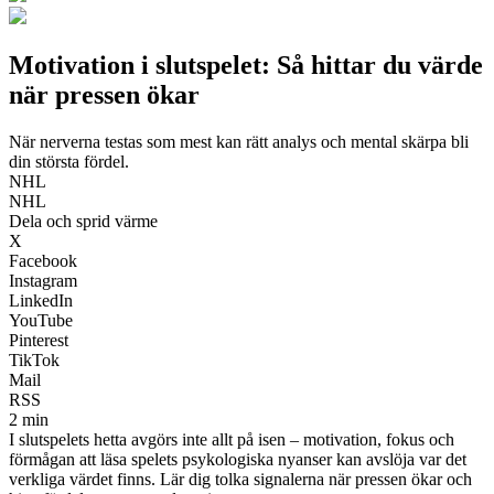
Motivation i slutspelet: Så hittar du värde
när pressen ökar
När nerverna testas som mest kan rätt analys och mental skärpa bli
din största fördel.
NHL
NHL
Dela och sprid värme
X
Facebook
Instagram
LinkedIn
YouTube
Pinterest
TikTok
Mail
RSS
2 min
I slutspelets hetta avgörs inte allt på isen – motivation, fokus och
förmågan att läsa spelets psykologiska nyanser kan avslöja var det
verkliga värdet finns. Lär dig tolka signalerna när pressen ökar och