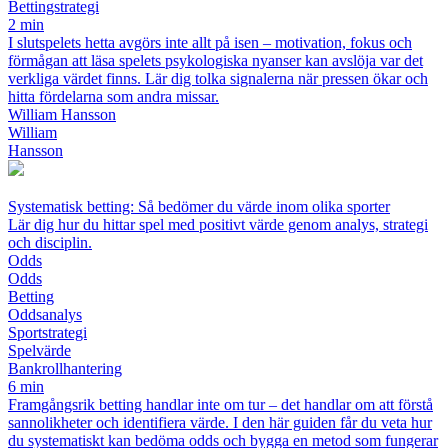
Bettingstrategi
2 min
I slutspelets hetta avgörs inte allt på isen – motivation, fokus och
förmågan att läsa spelets psykologiska nyanser kan avslöja var det
verkliga värdet finns. Lär dig tolka signalerna när pressen ökar och
hitta fördelarna som andra missar.
William Hansson
William
Hansson
Systematisk betting: Så bedömer du värde inom olika sporter
Lär dig hur du hittar spel med positivt värde genom analys, strategi
och disciplin.
Odds
Odds
Betting
Oddsanalys
Sportstrategi
Spelvärde
Bankrollhantering
6 min
Framgångsrik betting handlar inte om tur – det handlar om att förstå
sannolikheter och identifiera värde. I den här guiden får du veta hur
du systematiskt kan bedöma odds och bygga en metod som fungerar