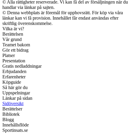
© Alla rättigheter reserverade. Vi kan få del av försäljningen när du
handlar via länkar på sajten.
© Denna webbplats är föremål för upphovsrätt. För köp via våra
länkar kan vi få provision. Innehållet får endast användas efter
skriftlig överenskommelse.
Vilka är vi?
Berättelsen
Vår grund
Teamet bakom
Gör ett bidrag
Platser
Presentation
Gratis nedladdningar
Erbjudanden
Erfarenheter
Köpguide
Så här gör du
Uppspelningar
Länkar på sidan
Sidöversikt
Berättelser
Bibliotek
Blogg
Innehållsflöde
Sportinsats.se