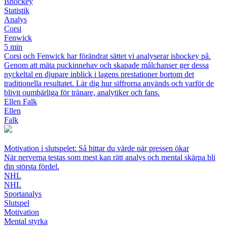
Ishockey
Statistik
Analys
Corsi
Fenwick
5 min
Corsi och Fenwick har förändrat sättet vi analyserar ishockey på.
Genom att mäta puckinnehav och skapade målchanser ger dessa
nyckeltal en djupare inblick i lagens prestationer bortom det
traditionella resultatet. Lär dig hur siffrorna används och varför de
blivit oumbärliga för tränare, analytiker och fans.
Ellen Falk
Ellen
Falk
Motivation i slutspelet: Så hittar du värde när pressen ökar
När nerverna testas som mest kan rätt analys och mental skärpa bli
din största fördel.
NHL
NHL
Sportanalys
Slutspel
Motivation
Mental styrka