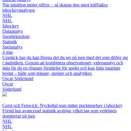
När intuition möter siffror – så skapas den mest träffsäkra
ishockeyanalysen
NHL
NHL
Ishockey
Dataanalys
Sportteknologi
Statistik
Spelanalys
4 min
Upptäck hur du kan förena det du ser på isen med det som döljer sig
i statistiken. Genom att kombinera observationer, videoanalys och
data får du en djupare förståelse för spelet och kan fatta smartare
beslut – både som tränare, spelare och analytiker.
Oscar Söderlund
Oscar
Söderlund
Corsi och Fenwick: Nyckeltal som mäter puckinnehav i ishockey
Förstå hur avancerad statistik avslöjar vilket lag som verkligen
dominerar på isen
NHL
NHL