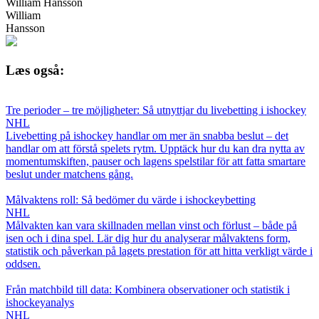
William Hansson
William
Hansson
Læs også:
Tre perioder – tre möjligheter: Så utnyttjar du livebetting i ishockey
NHL
Livebetting på ishockey handlar om mer än snabba beslut – det
handlar om att förstå spelets rytm. Upptäck hur du kan dra nytta av
momentumskiften, pauser och lagens spelstilar för att fatta smartare
beslut under matchens gång.
Målvaktens roll: Så bedömer du värde i ishockeybetting
NHL
Målvakten kan vara skillnaden mellan vinst och förlust – både på
isen och i dina spel. Lär dig hur du analyserar målvaktens form,
statistik och påverkan på lagets prestation för att hitta verkligt värde i
oddsen.
Från matchbild till data: Kombinera observationer och statistik i
ishockeyanalys
NHL